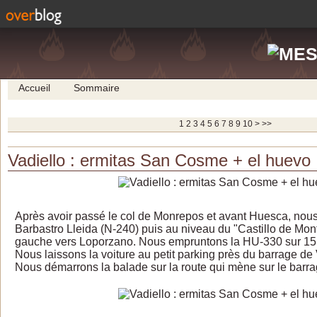
Accueil
Sommaire
1
2
3
4
5
6
7
8
9
10
>
>>
Vadiello : ermitas San Cosme + el huevo
Après avoir passé le col de Monrepos et avant Huesca,
nous
Barbastro Lleida (N-240) puis au niveau du "Castillo de Mon
gauche vers Loporzano. Nous empruntons la HU-330 sur 15
Nous laissons la voiture au petit parking près du barrage de 
Nous démarrons la balade sur la route qui mène sur le barra