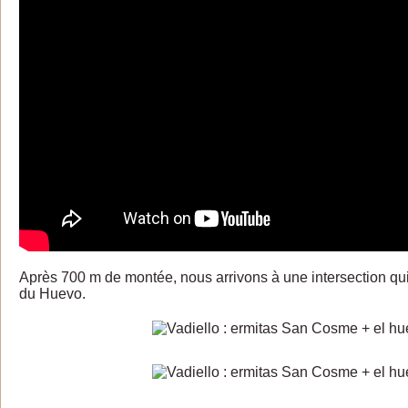
Après 700 m de montée, nous arrivons à une intersection q
du Huevo.