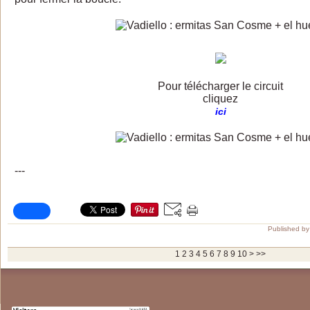
Pour télécharger le circuit
cliquez
ici
---
Published by 
1
2
3
4
5
6
7
8
9
10
>
>>