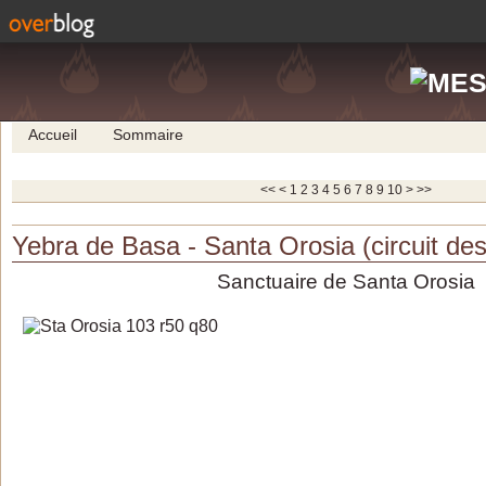
Accueil
Sommaire
<<
<
1
2
3
4
5
6
7
8
9
10
>
>>
Yebra de Basa - Santa Orosia (circuit de
Sanctuaire de Santa Orosia