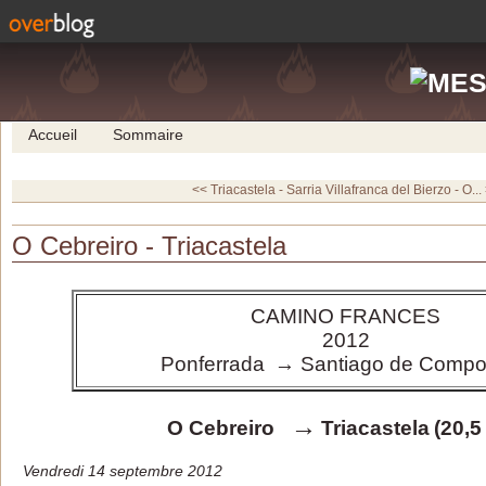
Accueil
Sommaire
<< Triacastela - Sarria
Villafranca del Bierzo - O...
O Cebreiro - Triacastela
CAMINO FRANCES
2012
Ponferrada
→ Santiago de Compo
→
O Cebreiro
Triacastela
(20,5
Vendredi 14 septembre 2012