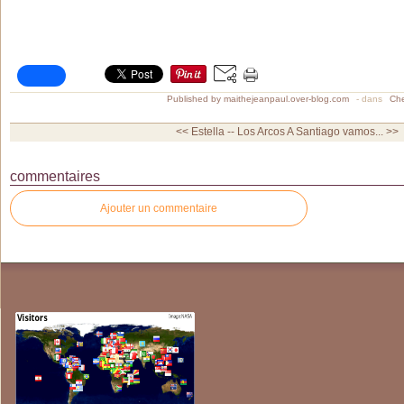
Published by maithejeanpaul.over-blog.com
-
dans
Che
<< Estella -- Los Arcos
A Santiago vamos... >>
commentaires
Ajouter un commentaire