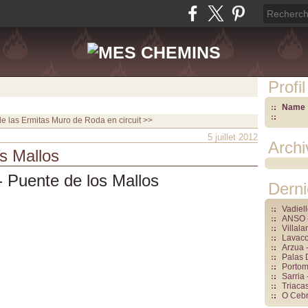
Profil
Name 
de las Ermitas
Muro de Roda en circuit >>
5 juillet 2012
Archi
s Mallos
- Puente de los Mallos
Derni
Vadiel
ANSO -
Villal
Lavaco
Arzua 
Palas 
Portom
Sarria 
Triacas
O Cebre