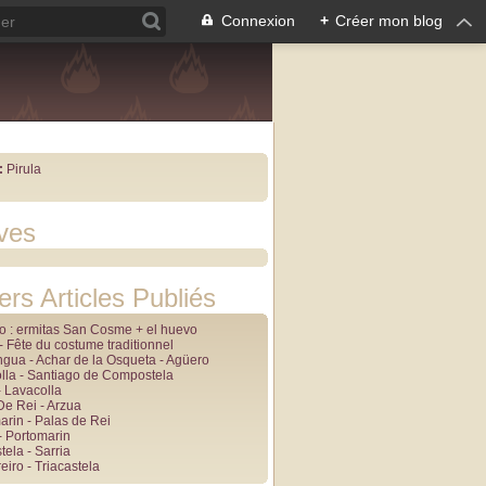
Connexion
+
Créer mon blog
:
Pirula
ves
ers Articles Publiés
lo : ermitas San Cosme + el huevo
 Fête du costume traditionnel
angua - Achar de la Osqueta - Agüero
lla - Santiago de Compostela
- Lavacolla
De Rei - Arzua
arin - Palas de Rei
- Portomarin
tela - Sarria
iro - Triacastela