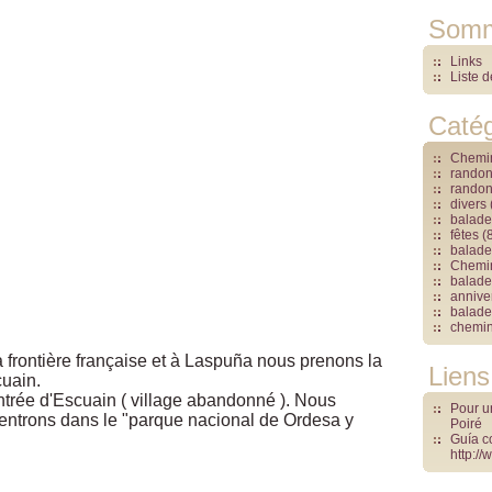
Somm
Links
Liste 
Catég
Chemin
rando
rando
divers
balade
fêtes
(8
balade
Chemin
balade 
annive
balades
chemin
 frontière française et à Laspuña nous prenons la
Liens
cuain.
entrée d'Escuain ( village abandonné ). Nous
Pour un
entrons dans le "parque nacional de Ordesa y
Poiré
Guía c
http:/