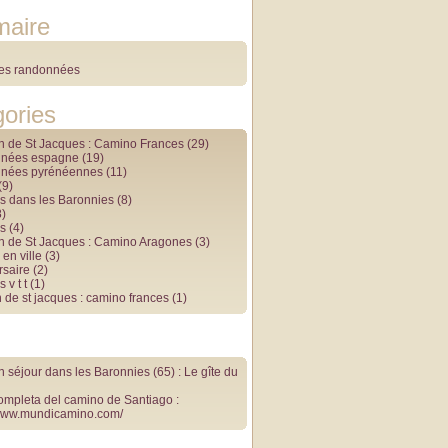
aire
des randonnées
ories
 de St Jacques : Camino Frances
(29)
nnées espagne
(19)
nnées pyrénéennes
(11)
(9)
s dans les Baronnies
(8)
)
s
(4)
 de St Jacques : Camino Aragones
(3)
en ville
(3)
rsaire
(2)
 v t t
(1)
 de st jacques : camino frances
(1)
 séjour dans les Baronnies (65) : Le gîte du
ompleta del camino de Santiago :
/www.mundicamino.com/