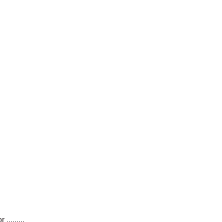
........