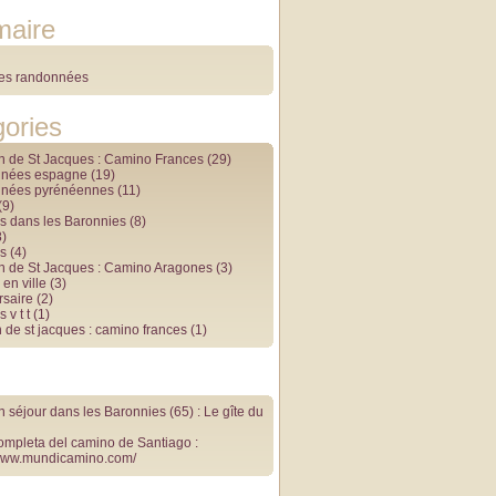
aire
des randonnées
ories
 de St Jacques : Camino Frances
(29)
nnées espagne
(19)
nnées pyrénéennes
(11)
(9)
s dans les Baronnies
(8)
)
s
(4)
 de St Jacques : Camino Aragones
(3)
en ville
(3)
rsaire
(2)
 v t t
(1)
 de st jacques : camino frances
(1)
 séjour dans les Baronnies (65) : Le gîte du
ompleta del camino de Santiago :
/www.mundicamino.com/