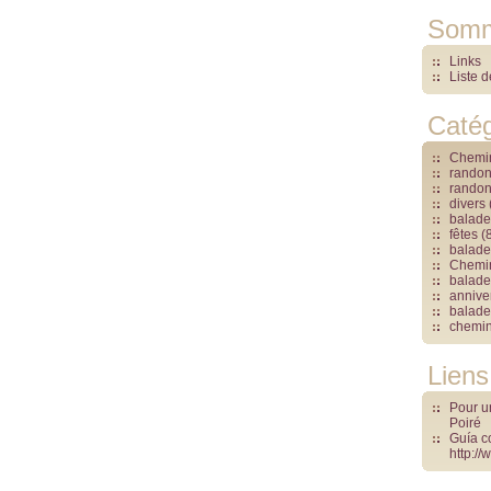
Somm
Links
Liste 
Catég
Chemin
rando
rando
divers
balade
fêtes
(8
balade
Chemin
balade 
annive
balades
chemin
Liens
Pour un
Poiré
Guía c
http:/