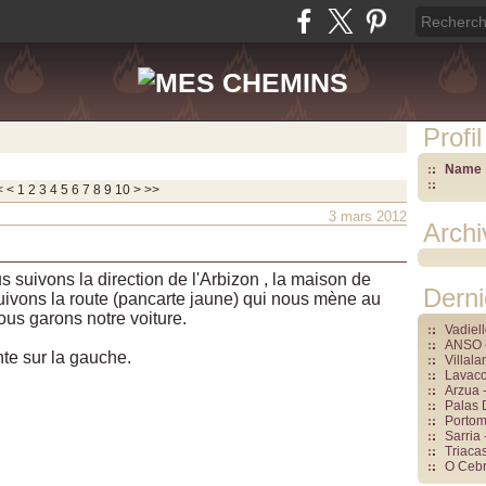
Profil
Name 
<
<
1
2
3
4
5
6
7
8
9
10
>
>>
3 mars 2012
Archi
s suivons la direction de l'Arbizon , la maison de
Derni
ivons la route (pancarte jaune) qui nous mène au
ous garons notre voiture.
Vadiel
ANSO -
te sur la gauche.
Villal
Lavaco
Arzua 
Palas 
Portom
Sarria 
Triacas
O Cebre