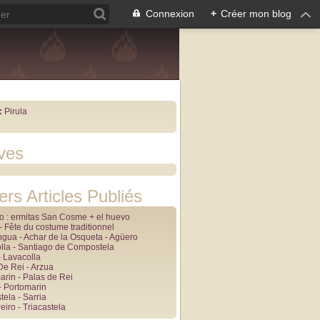
Connexion
+
Créer mon blog
:
Pirula
ves
ers Articles Publiés
lo : ermitas San Cosme + el huevo
 Fête du costume traditionnel
angua - Achar de la Osqueta - Agüero
lla - Santiago de Compostela
- Lavacolla
De Rei - Arzua
arin - Palas de Rei
- Portomarin
tela - Sarria
iro - Triacastela