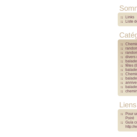
Somm
Links
Liste 
Catég
Chemin
rando
rando
divers
balade
fêtes
(8
balade
Chemin
balade 
annive
balades
chemin
Liens
Pour un
Poiré
Guía c
http:/