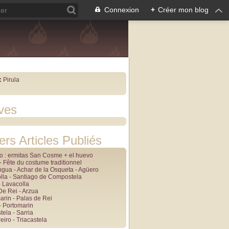
Connexion
+
Créer mon blog
:
Pirula
ves
ers Articles Publiés
lo : ermitas San Cosme + el huevo
 Fête du costume traditionnel
angua - Achar de la Osqueta - Agüero
lla - Santiago de Compostela
- Lavacolla
De Rei - Arzua
arin - Palas de Rei
- Portomarin
tela - Sarria
iro - Triacastela