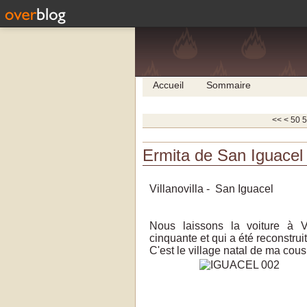
Accueil
Sommaire
10
20
30
40
<<
<
50
5
Ermita de San Iguacel 
Villanovilla - San Iguacel
Nous laissons la voiture à V
cinquante et qui a été reconstrui
C'est le village natal de ma cou