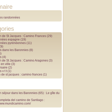
aire
des randonnées
ories
 de St Jacques : Camino Frances
(29)
nnées espagne
(19)
nnées pyrénéennes
(11)
(9)
s dans les Baronnies
(8)
)
s
(4)
 de St Jacques : Camino Aragones
(3)
en ville
(3)
rsaire
(2)
 v t t
(1)
 de st jacques : camino frances
(1)
 séjour dans les Baronnies (65) : Le gîte du
ompleta del camino de Santiago :
/www.mundicamino.com/