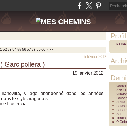
Profil
Name 
70
80
90
1
52
53
54
55
56
57
58
59
60
>
>>
5 février 2012
Archi
( Garcipollera )
19 janvier 2012
Derni
Vadiel
ANSO -
illanovilla, village abandonné dans les années
Villal
t dans le style aragonais.
Lavaco
Arzua 
sine Inocencia
.
Palas 
Portom
Sarria 
Triacas
O Cebre